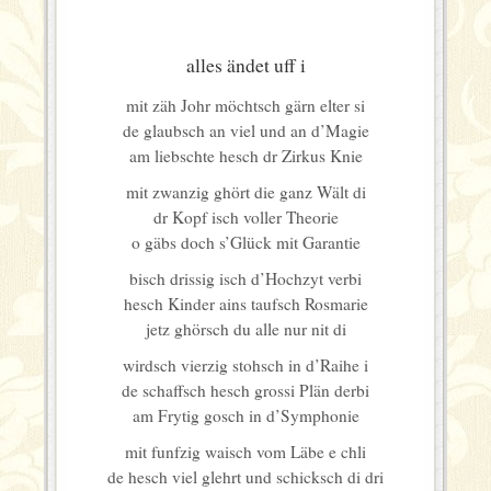
alles ändet uff i
mit zäh Johr möchtsch gärn elter si
de glaubsch an viel und an d’Magie
am liebschte hesch dr Zirkus Knie
mit zwanzig ghört die ganz Wält di
dr Kopf isch voller Theorie
o gäbs doch s’Glück mit Garantie
bisch drissig isch d’Hochzyt verbi
hesch Kinder ains taufsch Rosmarie
jetz ghörsch du alle nur nit di
wirdsch vierzig stohsch in d’Raihe i
de schaffsch hesch grossi Plän derbi
am Frytig gosch in d’Symphonie
mit funfzig waisch vom Läbe e chli
de hesch viel glehrt und schicksch di dri