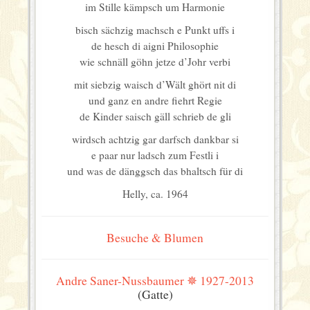
im Stille kämpsch um Harmonie
bisch sächzig machsch e Punkt uffs i
de hesch di aigni Philosophie
wie schnäll göhn jetze d’Johr verbi
mit siebzig waisch d’Wält ghört nit di
und ganz en andre fiehrt Regie
de Kinder saisch gäll schrieb de gli
wirdsch achtzig gar darfsch dankbar si
e paar nur ladsch zum Festli i
und was de dänggsch das bhaltsch für di
Helly, ca. 1964
Besuche & Blumen
Andre Saner-Nussbaumer ✵ 1927-2013
(Gatte)