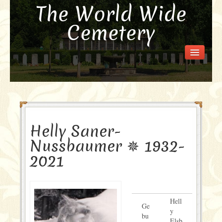
The World Wide
Cemetery
Welcome
Visit the Cemetery
How it Works
FAQ
Our Story
Helly Saner-
Purchase a Memorial
Nussbaumer ✵ 1932-
2021
Hell
Ge
y
bu
Elsb