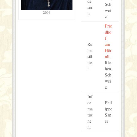
de
Sch
sor
wei
2004
t:
z
Frie
dho
f
Ru
am
he
Hör
stä
nli
,
tte
Rie
:
hen,
Sch
wei
z
Inf
or
Phil
ma
ippe
tio
San
ne
er
n: