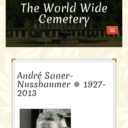
The World Wide
Cemetery
Welcome
Visit the Cemetery
How it Works
FAQ
Our Story
André Saner-
Purchase a Memorial
Nussbaumer ✵ 1927-
2013