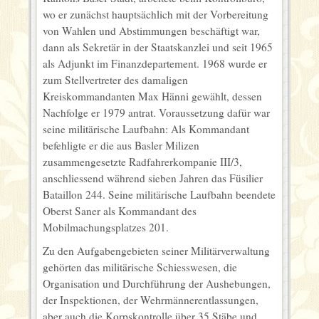
wo er zunächst hauptsächlich mit der Vorbereitung
von Wahlen und Abstimmungen beschäftigt war,
dann als Sekretär in der Staatskanzlei und seit 1965
als Adjunkt im Finanzdepartement. 1968 wurde er
zum Stellvertreter des damaligen
Kreiskommandanten Max Hänni gewählt, dessen
Nachfolge er 1979 antrat. Voraussetzung dafür war
seine militärische Laufbahn: Als Kommandant
befehligte er die aus Basler Milizen
zusammengesetzte Radfahrerkompanie III/3,
anschliessend während sieben Jahren das Füsilier
Bataillon 244. Seine militärische Laufbahn beendete
Oberst Saner als Kommandant des
Mobilmachungsplatzes 201.
Zu den Aufgabengebieten seiner ­Militärverwaltung
gehörten das militärische Schiesswesen, die
Organisation und Durchführung der Aushebungen,
der Inspektionen, der Wehrmännerentlassungen,
aber auch die Korpskontrolle über 35 Stäbe und