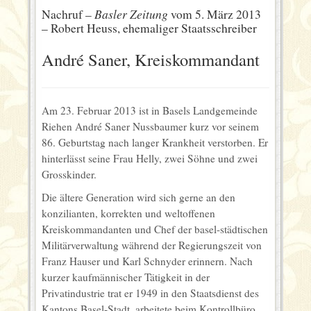
Basler Zeitung
Nachruf –
vom 5. März 2013
– Robert Heuss, ehemaliger Staatsschreiber
André Saner, Kreiskommandant
Am 23. Februar 2013 ist in Basels Landgemeinde
Riehen André Saner Nussbaumer kurz vor seinem
86. Geburtstag nach langer Krankheit verstorben. Er
hinterlässt seine Frau Helly, zwei Söhne und zwei
Grosskinder.
Die ältere Generation wird sich gerne an den
konzilianten, korrekten und weltoffenen
Kreiskommandanten und Chef der basel-städtischen
Militärverwaltung während der Regierungszeit von
Franz Hauser und Karl Schnyder erinnern. Nach
kurzer kaufmännischer Tätigkeit in der
Privatindustrie trat er 1949 in den Staatsdienst des
Kantons Basel-Stadt, arbeitete beim Kontrollbüro,